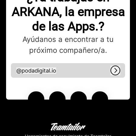
ARKANA, la empresa
de las Apps.?
Ayúdanos a encontrar a tu
próximo compañero/a.
@
podadigital.io
podadigital.io
Iniciar 