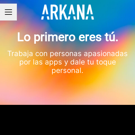
MENÚ DE EMPLEO
Lo primero eres tú.
Trabaja con personas apasionadas
por las apps y dale tu toque
personal.