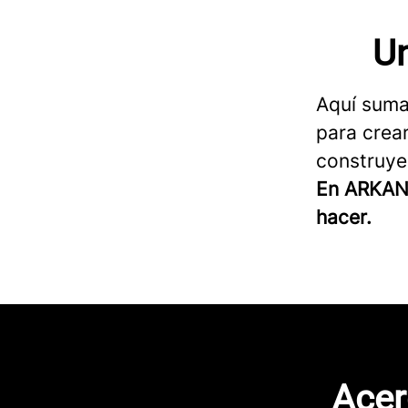
Un
Aquí suma
para crear
construye
En ARKANA
hacer.
Acer