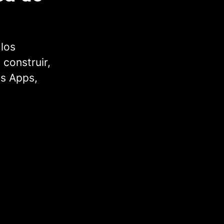
 los
 construir,
as Apps,