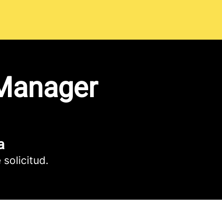
 Manager
a
 solicitud.