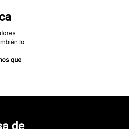
ica
alores
ambién lo
mos que
sa de