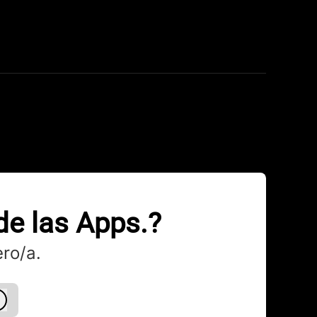
de las Apps.?
ro/a.
Iniciar sesión