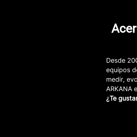
Acer
Desde 200
equipos de
medir, evo
ARKANA es
¿Te gusta